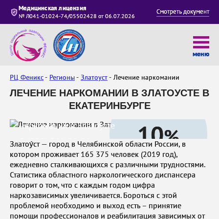
Медицинская лицензия
Смотреть документ
№ Л041-01024-74/05502428 от 06.07.2026
меню
РЦ Феникс
Регионы
Златоуст
Лечение наркомании
ЛЕЧЕНИЕ НАРКОМАНИИ В ЗЛАТОУСТЕ В
ЕКАТЕРИНБУРГЕ
Лечение
10
наркомании в Златоусте
%
8 (800) 511-91-01
Златоу́ст — город в Челябинской области России
, в
скидка при заявке
котором проживает 165 375 человек (2019 год),
онлайн
ежедневно сталкивающихся с различными трудностями.
Статистика областного наркологического диспансера
говорит о том, что с каждым годом цифра
наркозависимых увеличивается. Бороться с этой
проблемой необходимо и выход есть – принятие
помощи профессионалов и реабилитация зависимых от