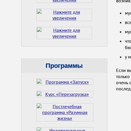
возник
му
вс
му
чт
бю
у 
Программы
Если в
только
очень 
послед