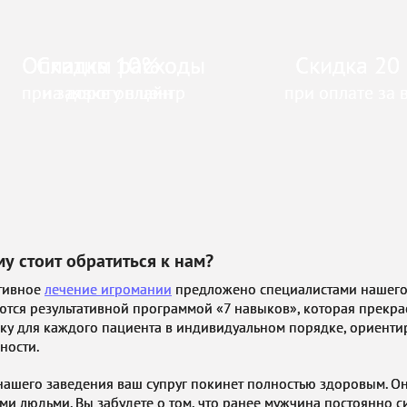
Оплатим расходы
Скидка 10%
Скидка 20
при заявке онлайн
на дорогу в центр
при оплате за 
у стоит обратиться к нам?
тивное
лечение игромании
предложено специалистами нашего
ются результативной программой «7 навыков», которая прекр
ку для каждого пациента в индивидуальном порядке, ориентир
ности.
нашего заведения ваш супруг покинет полностью здоровым. Он
ми людьми. Вы забудете о том, что ранее мужчина постоянно с