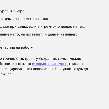
уровня в игре;
остичь в развлечении сегодня;
аже при детях, если в игре что-то пошло не так;
ание на то, не исчезают ли деньги из вашего
ы;
т встать на работу.
 срочно бить тревогу. Сохранить семью можно
Помните о том, что
игровая зависимость
считается
валифицированные специалисты. Не нужно тянуть до
ложнее.