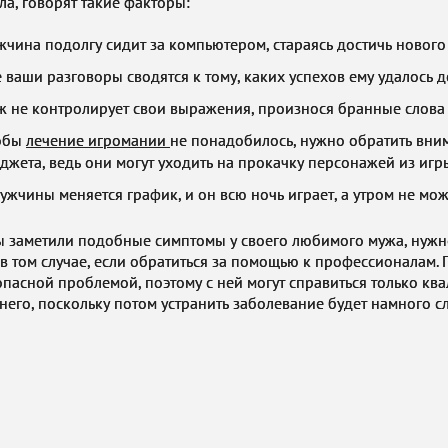
ла, говорят такие факторы:
жчина подолгу сидит за компьютером, стараясь достичь нового 
е ваши разговоры сводятся к тому, каких успехов ему удалось д
ж не контролирует свои выражения, произнося бранные слова д
обы
лечение игромании
не понадобилось, нужно обратить вним
джета, ведь они могут уходить на прокачку персонажей из игр
мужчины меняется график, и он всю ночь играет, а утром не може
ы заметили подобные симптомы у своего любимого мужа, нужно
 в том случае, если обратиться за помощью к профессионалам. 
опасной проблемой, поэтому с ней могут справиться только к
него, поскольку потом устранить заболевание будет намного с