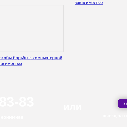
зависимостью
особы борьбы с компьютерной
висимостью
-83-83
з
или
выезд за 
 анонимная